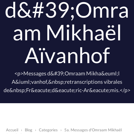
d&#39;Omra
am Mikhaël
Aïvanhof
<p>Messages d&#39;Omraam Mikha&euml;l
A&iuml;vanhof,&nbsp;retranscriptions vibrales
de&nbsp;Fr&eacute;d&eacute;ric-Ar&eacute;mis.</p>
Accueil
›
Blog
›
Categories
›
5a. Messages d'Omraam Mikhaël